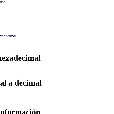
rio
xadecimal.
 hexadecimal
al a decimal
 información