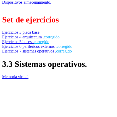
Dispositivos almacenamiento.
Set de ejercicios
Ejercicios 3 placa base
.
Ejercicios 4 arquitectura
.
corregido
Ejercicios 5 buses
.
corregido
Ejercicios 6 periféricos externos
.
corregido
Ejercicios 7 sistemas operativos
.
corregido
3.3 Sistemas operativos.
Memoria virtual