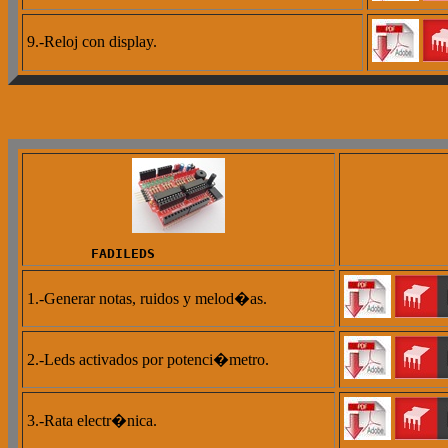
9.-Reloj con display.
        FADILEDS        
1.-Generar notas, ruidos y melod�as.
2.-Leds activados por potenci�metro.
3.-Rata electr�nica.